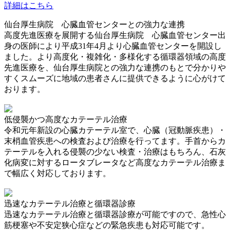
詳細はこちら
仙台厚生病院 心臓血管センターとの強力な連携
高度先進医療を展開する仙台厚生病院 心臓血管センター出
身の医師により平成31年4月より心臓血管センターを開設し
ました。より高度化・複雑化・多様化する循環器領域の高度
先進医療を、仙台厚生病院との強力な連携のもとで分かりや
すくスムーズに地域の患者さんに提供できるように心がけて
おります。
低侵襲かつ高度なカテーテル治療
令和元年新設の心臓カテーテル室で、心臓（冠動脈疾患）・
末梢血管疾患への検査および治療を行ってます。手首からカ
テーテルを入れる侵襲の少ない検査・治療はもちろん、石灰
化病変に対するロータブレータなど高度なカテーテル治療ま
で幅広く対応しております。
迅速なカテーテル治療と循環器診療
迅速なカテーテル治療と循環器診療が可能ですので、急性心
筋梗塞や不安定狭心症などの緊急疾患も対応可能です。