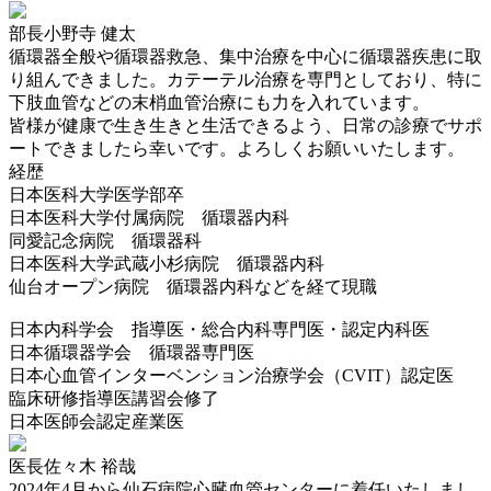
部長
小野寺 健太
循環器全般や循環器救急、集中治療を中心に循環器疾患に取
り組んできました。カテーテル治療を専門としており、特に
下肢血管などの末梢血管治療にも力を入れています。
皆様が健康で生き生きと生活できるよう、日常の診療でサポ
ートできましたら幸いです。よろしくお願いいたします。
経歴
日本医科大学医学部卒
日本医科大学付属病院 循環器内科
同愛記念病院 循環器科
日本医科大学武蔵小杉病院 循環器内科
仙台オープン病院 循環器内科などを経て現職
日本内科学会 指導医・総合内科専門医・認定内科医
日本循環器学会 循環器専門医
日本心血管インターベンション治療学会（CVIT）認定医
臨床研修指導医講習会修了
日本医師会認定産業医
医長
佐々木 裕哉
2024年4月から仙石病院心臓血管センターに着任いたしまし