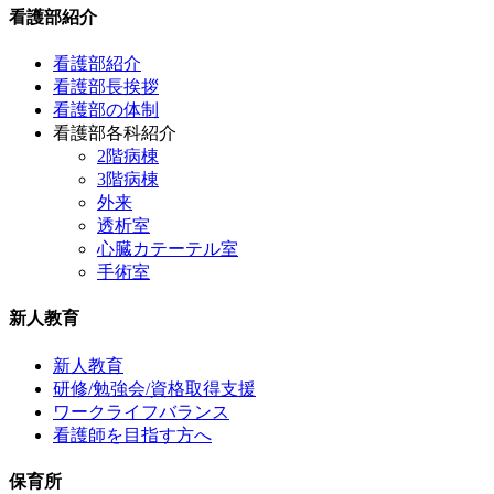
看護部紹介
看護部紹介
看護部長挨拶
看護部の体制
看護部各科紹介
2階病棟
3階病棟
外来
透析室
心臓カテーテル室
手術室
新人教育
新人教育
研修/勉強会/資格取得支援
ワークライフバランス
看護師を目指す方へ
保育所