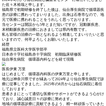
た佐々木裕哉と申します。
福島県で初期研修を終了した後は、仙台厚生病院で循環器疾
患の診療に携わってまいりました。出身は石巻市なので、地
元で医療に携われることをうれしく思っております。
当センターは開設から5年とまだ短いですが、冠動脈疾患、
末梢動脈疾患の治療におきましては県内有数です。
私も皆様の治療の一助となれるよう精進してまいりたいと思
いますので、何卒よろしくお願いいたします。
経歴
福島県立医科大学医学部卒
日本赤十字社福島赤十字病院 初期臨床研修医
仙台厚生病院 循環器内科などを経て現職
医長
伊東 万里
はじめまして、循環器内科医の伊東万里と申します。
地元は神奈川県ですが縁あって2024年より仙台厚生病院で診
療に従事してきました。2025年の8月からは仙石病院に着任
しております。
患者さまにとって適切な医療やサポートができるよう心がけ
ており、誠心誠意日々の診療に努めます。
地域の循環器診療に貢献できるよう、精一杯頑張っていきた