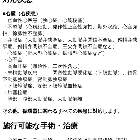
■心臓（心疾患）
・虚血性心疾患（狭心症、心筋梗塞）
・不整脈（心房細動、発作性上室性頻拍、期外収縮、心室頻
拍、徐脈性不整脈）
・弁膜症（大動脈弁狭窄症、大動脈弁閉鎖不全症、僧帽弁狭
窄症、僧帽弁閉鎖不全症、三尖弁閉鎖不全症など）
・心筋症（肥大型心筋症、拡張型心筋症など）
・心不全
・高血圧症（難治性、二次性含む）
・末梢動脈疾患 … 閉塞性動脈硬化症（下肢動脈）、鎖骨
下動脈狭窄症、腎動脈狭窄症
・下肢静脈瘤、深部下肢静脈血栓症
・肺塞栓症
・胸部・腹部大動脈瘤、大動脈解離
その他、循環器に関わるすべての疾患に対応します。
施行可能な手術・治療