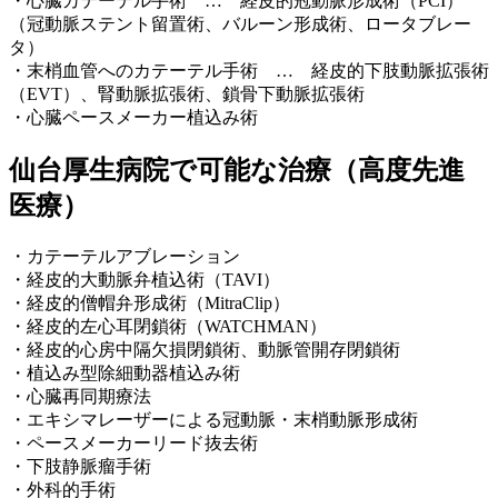
・心臓カテーテル手術 … 経皮的冠動脈形成術（PCI）
（冠動脈ステント留置術、バルーン形成術、ロータブレー
タ）
・末梢血管へのカテーテル手術 … 経皮的下肢動脈拡張術
（EVT）、腎動脈拡張術、鎖骨下動脈拡張術
・心臓ペースメーカー植込み術
仙台厚生病院で可能な治療（高度先進
医療）
・カテーテルアブレーション
・経皮的大動脈弁植込術（TAVI）
・経皮的僧帽弁形成術（MitraClip）
・経皮的左心耳閉鎖術（WATCHMAN）
・経皮的心房中隔欠損閉鎖術、動脈管開存閉鎖術
・植込み型除細動器植込み術
・心臓再同期療法
・エキシマレーザーによる冠動脈・末梢動脈形成術
・ペースメーカーリード抜去術
・下肢静脈瘤手術
・外科的手術