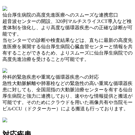
仙台厚生病院の高度先進医療へのスムーズな連携窓口
超音波センターの開設、320列マルチスライスCT導入など検
査体制を強化し、より高度な循環器疾患への正確な診断が可
能です。
当センターでの診断や検査結果などは、直ちに最新の高度先
進医療を展開する仙台厚生病院心臓血管センターと情報を共
有することができるため、よりスムーズに仙台厚生病院での
高度先進治療を受けることが可能です。
外科的緊急疾患や重篤な循環器疾患への対応
急性大動脈解離や肺塞栓などの緊急性の高い重篤な循環器疾
患に対しても、全国屈指の大動脈治療センターを有する仙台
厚生病院と強力に連携しており、速やかな情報提供と搬送が
可能です。そのためにクラウドを用いた画像共有や当院モー
ビルCCU（ドクターカー）による搬送も行っております。
対応疾患