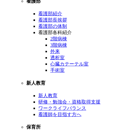
看護部
看護部紹介
看護部長挨拶
看護部の体制
看護部各科紹介
2階病棟
3階病棟
外来
透析室
心臓カテーテル室
手術室
新人教育
新人教育
研修・勉強会・資格取得支援
ワークライフバランス
看護師を目指す方へ
保育所