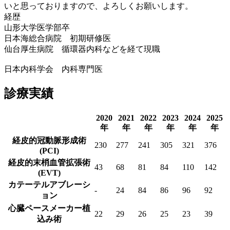
いと思っておりますので、よろしくお願いします。
経歴
山形大学医学部卒
日本海総合病院 初期研修医
仙台厚生病院 循環器内科などを経て現職
日本内科学会 内科専門医
診療実績
2020
2021
2022
2023
2024
2025
年
年
年
年
年
年
経皮的冠動脈形成術
230
277
241
305
321
376
(PCI)
経皮的末梢血管拡張術
43
68
81
84
110
142
(EVT)
カテーテルアブレーシ
-
24
84
86
96
92
ョン
心臓ペースメーカー植
22
29
26
25
23
39
込み術